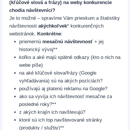
(kľúčové slová a frázy) na weby konkurencie
chodia návštevníci?
Je to možné – spravíme Vám prieskum a štatistiky
návštevnosti
akýchkoľvek
* konkurenčných
webstránok.
Konkrétne
:
priemernú
mesačnú návštevnosť
+ jej
historický vývoj**
koľko a aké majú spätné odkazy (kto o nich na
webe píše)
na aké kľúčové slova/frázy (Google
vyhľadávania) sú na akých pozíciách?
používajú aj platenú reklamu na Google?
ako sa vyvíja ich návštevnosť mesačne za
posledné roky?**
z akých krajín ich navštevujú?
ktoré sú ich top navštevované stránky
(produkty / služby)**