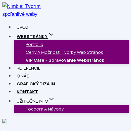
ÚVOD
WEBSTRÁNKY
Portfólio
Ceny A Možnosti Tvorby Web Stránok
VIP Care – Spravovanie Webstránok
REFERENCIE
O NÁS
GRAFICKÝ DIZAJN
KONTAKT
UŽITOČNÉ INFO
Podpora A Návody