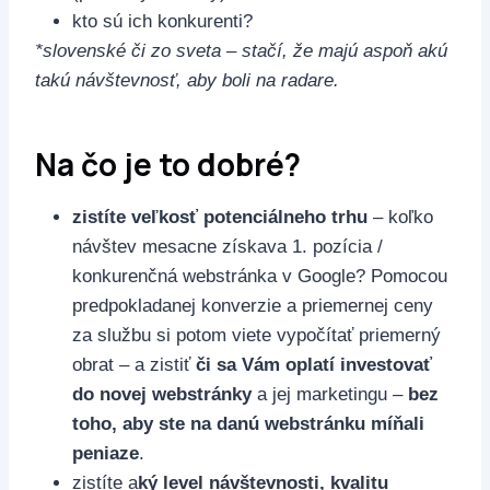
kto sú ich konkurenti?
*slovenské či zo sveta – stačí, že majú aspoň akú
takú návštevnosť, aby boli na radare.
Na čo je to dobré?
zistíte veľkosť potenciálneho trhu
– koľko
návštev mesacne získava 1. pozícia /
konkurenčná webstránka v Google? Pomocou
predpokladanej konverzie a priemernej ceny
za službu si potom viete vypočítať priemerný
obrat – a zistiť
či sa Vám oplatí investovať
do novej webstránky
a jej marketingu –
bez
toho, aby ste na danú webstránku míňali
peniaze
.
zistíte a
ký level návštevnosti, kvalitu