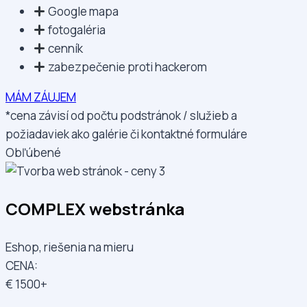
Google mapa
fotogaléria
cenník
zabezpečenie proti hackerom
MÁM ZÁUJEM
*cena závisí od počtu podstránok / služieb a
požiadaviek ako galérie či kontaktné formuláre
Obľúbené
COMPLEX webstránka
Eshop, riešenia na mieru
CENA:
€
1500+