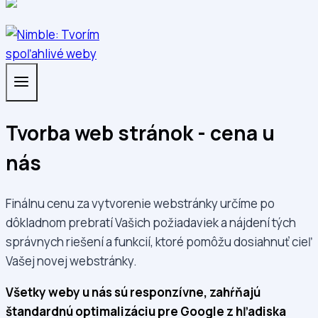
Tvorba web stránok - cena u
nás
Finálnu cenu za vytvorenie webstránky určíme po
dôkladnom prebratí Vašich požiadaviek a nájdení tých
správnych riešení a funkcií, ktoré pomôžu dosiahnuť cieľ
Vašej novej webstránky.
Všetky weby u nás sú responzívne, zahŕňajú
štandardnú optimalizáciu pre Google z hľadiska