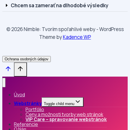
Chcem sa zamerať na dlhodobé výsledky
© 2026 Nimble: Tvorím spoľahlivé weby - WordPress
Theme by
Kadence WP
Ochrana osobných údajov
Úvod
Webstránky
Toggle child menu
Portfólio
Ceny a možnosti tvorby web stránok
VIP Care – spravovanie webstránok
Referencie
O Nás