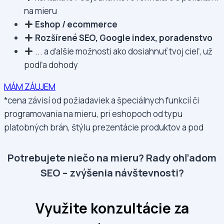
na mieru
Eshop / ecommerce
Rozšírené SEO, Google index, poradenstvo
... a ďalšie možnosti ako dosiahnuť tvoj cieľ, už
podľa dohody
MÁM ZÁUJEM
*cena závisí od požiadaviek a špeciálnych funkcií či
programovania na mieru, pri eshopoch od typu
platobných brán, štýlu prezentácie produktov a pod
Potrebujete niečo na mieru? Rady ohľadom
SEO – zvýšenia návštevnosti?
Využite konzultácie za