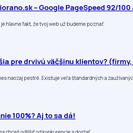
Fiorano.sk – Google PageSpeed 92/100 
je hlavne fakt, že tvoj web už budeme poznať
a pre drvivú väčšinu klientov? (firmy,
es naozaj pestré. Existuje veľa štandardných a zaužívanýc
nie 100%? Aj to sa dá!
sa chceš odlíšiť od konkurencie a dostať