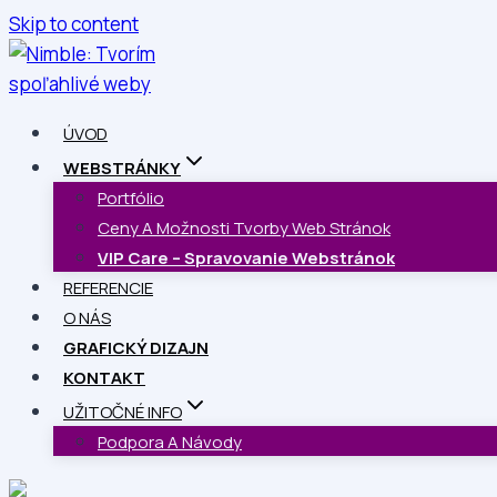
Skip to content
ÚVOD
WEBSTRÁNKY
Portfólio
Ceny A Možnosti Tvorby Web Stránok
VIP Care – Spravovanie Webstránok
REFERENCIE
O NÁS
GRAFICKÝ DIZAJN
KONTAKT
UŽITOČNÉ INFO
Podpora A Návody