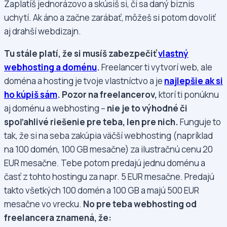
Zaplatíš jednorázovo a skúsiš si, či sa daný biznis
uchytí. Ak áno a začne zarábať, môžeš si potom dovoliť
aj drahší webdizajn.
Tu stále platí, že si musíš zabezpečiť
vlastný
webhosting a doménu
.
Freelancer ti vytvorí web, ale
doména a hosting je tvoje vlastníctvo a je
najlepšie ak si
ho kúpiš sám
.
Pozor na freelancerov,
ktorí ti ponúknu
aj doménu a webhosting –
nie je to výhodné či
spoľahlivé riešenie pre teba, len pre nich.
Funguje to
tak, že si na seba zakúpia väčší webhosting (napríklad
na 100 domén, 100 GB mesačne) za ilustračnú cenu 20
EUR mesačne. Tebe potom predajú jednu doménu a
časť z tohto hostingu za napr. 5 EUR mesačne. Predajú
takto všetkých 100 domén a 100 GB a majú 500 EUR
mesačne vo vrecku.
No pre teba webhosting od
freelancera znamená, že: