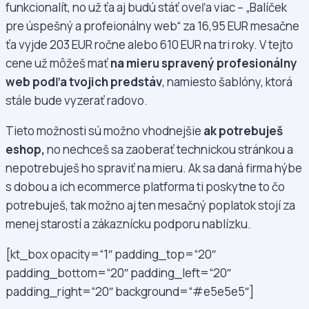
funkcionalít, no už ťa aj budú stáť oveľa viac – „Balíček
pre úspešný a profeionálny web“ za 16,95 EUR mesačne
ťa vyjde 203 EUR ročne alebo 610 EUR na tri roky. V tejto
cene už môžeš mať
na mieru spravený profesionálny
web podľa tvojich predstáv
, namiesto šablóny, ktorá
stále bude vyzerať radovo.
Tieto možnosti sú možno vhodnejšie
ak potrebuješ
eshop,
no nechceš sa zaoberať technickou stránkou a
nepotrebuješ ho spraviť na mieru. Ak sa daná firma hýbe
s dobou a ich ecommerce platforma ti poskytne to čo
potrebuješ, tak možno aj ten mesačný poplatok stojí za
menej starostí a zákaznícku podporu nablízku.
[kt_box opacity=“1″ padding_top=“20″
padding_bottom=“20″ padding_left=“20″
padding_right=“20″ background=“#e5e5e5″]