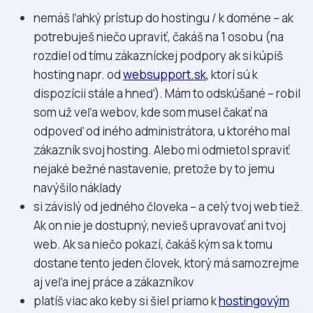
nemáš ľahký prístup do hostingu / k doméne – ak
potrebuješ niečo upraviť, čakáš na 1 osobu (na
rozdiel od tímu zákazníckej podpory ak si kúpiš
hosting napr. od
websupport.sk
, ktorí sú k
dispozícii stále a hneď). Mám to odskúšané – robil
som už veľa webov, kde som musel čakať na
odpoveď od iného administrátora, u ktorého mal
zákazník svoj hosting. Alebo mi odmietol spraviť
nejaké bežné nastavenie, pretože by to jemu
navýšilo náklady
si závislý od jedného človeka – a celý tvoj web tiež.
Ak on nie je dostupný, nevieš upravovať ani tvoj
web. Ak sa niečo pokazí, čakáš kým sa k tomu
dostane tento jeden človek, ktorý má samozrejme
aj veľa inej práce a zákazníkov
platíš viac ako keby si šiel priamo k
hostingovým