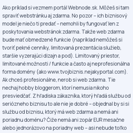
Ako príklad si vezmem portál Webnode.sk. Môžeš si tam
spraviť webstránku aj zdarma. No pozor – ich biznisový
model je niečo ti predať – nemohli by fungovať len z
poskytovania webstránok zdarma. Takže web zdarma
bude mať obmedzené funkcie (napríklad nemôžeš si
tvoriť pekné cenníky, limitovaná prezentácia služieb,
staršie vyzerajúci dizajn a pod). Limitovaný priestor,
limitované možnosti / funkcie a často aj neprofesionálna
forma domény (ako www.tvojbiznis.nejakyportal.com).
Ak chceš profesionálne, nerob si web zdarma. Tie
nechaj hobby bloggerom, ktorí nemusia nikoho
presviedčať. Z hľadiska zákazníka, ktorý hľadá službu od
seriózneho biznisu to ale nie je dobré – objednal by si si
službu od biznisu, ktorý má web zdarma a nemá ani
poriadnu doménu? Čiže nemá ani zopár EUR mesačne
alebo jednorázovo na poriadny web – asi nebude toľko