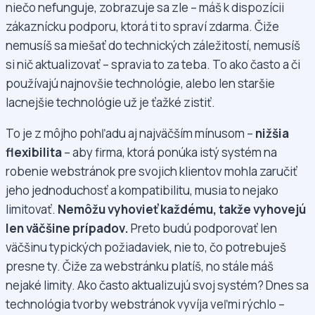
niečo nefunguje, zobrazuje sa zle – máš k dispozícii
zákaznícku podporu, ktorá ti to spraví zdarma. Čiže
nemusíš sa miešať do technických záležitostí, nemusíš
si nič aktualizovať – spravia to za teba. To ako často a či
používajú najnovšie technológie, alebo len staršie
lacnejšie technológie už je ťažké zistiť.
To je z môjho pohľadu aj najväčším mínusom –
nižšia
flexibilita
– aby firma, ktorá ponúka istý systém na
robenie webstránok pre svojich klientov mohla zaručiť
jeho jednoduchosť a kompatibilitu, musia to nejako
limitovať.
Nemôžu vyhovieť každému, takže vyhovejú
len väčšine prípadov.
Preto budú podporovať len
väčšinu typických požiadaviek, nie to, čo potrebuješ
presne ty. Čiže za webstránku platíš, no stále máš
nejaké limity. Ako často aktualizujú svoj systém? Dnes sa
technológia tvorby webstránok vyvíja veľmi rýchlo –