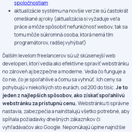
spoločnostiam
aktualizácie systému na novšie verzie sú častokrát
omeškané aj roky (aktualizácia si vyžaduje veľa
práce a môže spôsobiť nefunkčnosť webov, tak sa
tomu môže súkromná osoba, ktorá nemá tím
programátorov, radšej vyhýbať)
Ďalším levelom freelancerov sú už skúsenejší web
developeri, ktorí vedia ako efektívne spraviť webstránku
no zároveň aj bezpečne a moderne. Vedia čo funguje a
čo nie, čo je spoľahlivé a čomu sa vyhnúť. Ich ceny sa
pohybujú v niekoľkých sto eurách, od 200 do tisíc.
Je to
jeden z najlepších spôsobov, ako získať spoľahlivú
webstránku za prístupnú cenu.
Webstránku ti správne
nastavia, zabezpečia a nainštalujú všetko potrebné, aby
spĺňala požiadavky dnešných zákazníkov či
vyhľadávačov ako Google. Neponúkajú úplne najnižšie