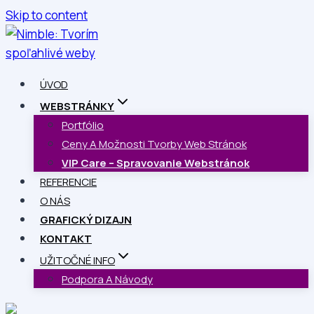
Skip to content
ÚVOD
WEBSTRÁNKY
Portfólio
Ceny A Možnosti Tvorby Web Stránok
VIP Care – Spravovanie Webstránok
REFERENCIE
O NÁS
GRAFICKÝ DIZAJN
KONTAKT
UŽITOČNÉ INFO
Podpora A Návody