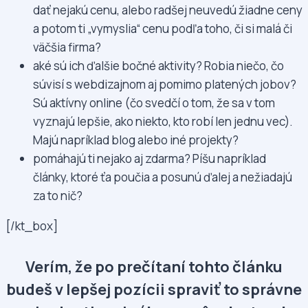
dať nejakú cenu, alebo radšej neuvedú žiadne ceny
a potom ti „vymyslia“ cenu podľa toho, či si malá či
väčšia firma?
aké sú ich ďalšie bočné aktivity? Robia niečo, čo
súvisí s webdizajnom aj pomimo platených jobov?
Sú aktívny online (čo svedčí o tom, že sa v tom
vyznajú lepšie, ako niekto, kto robí len jednu vec).
Majú napríklad blog alebo iné projekty?
pomáhajú ti nejako aj zdarma? Píšu napríklad
články, ktoré ťa poučia a posunú ďalej a nežiadajú
za to nič?
[/kt_box]
Verím, že po prečítaní tohto článku
budeš v lepšej pozícii spraviť to správne