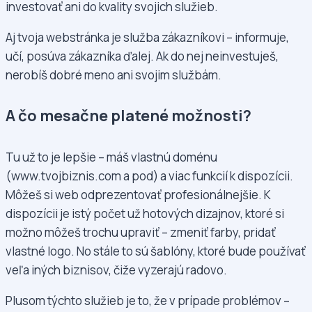
investovať ani do kvality svojich služieb.
Aj tvoja webstránka je služba zákazníkovi – informuje,
učí, posúva zákazníka ďalej. Ak do nej neinvestuješ,
nerobíš dobré meno ani svojim službám.
A čo mesačne platené možnosti?
Tu už to je lepšie – máš vlastnú doménu
(www.tvojbiznis.com a pod) a viac funkcií k dispozícii.
Môžeš si web odprezentovať profesionálnejšie. K
dispozícii je istý počet už hotových dizajnov, ktoré si
možno môžeš trochu upraviť – zmeniť farby, pridať
vlastné logo. No stále to sú šablóny, ktoré bude používať
veľa iných biznisov, čiže vyzerajú radovo.
Plusom týchto služieb je to, že v prípade problémov –