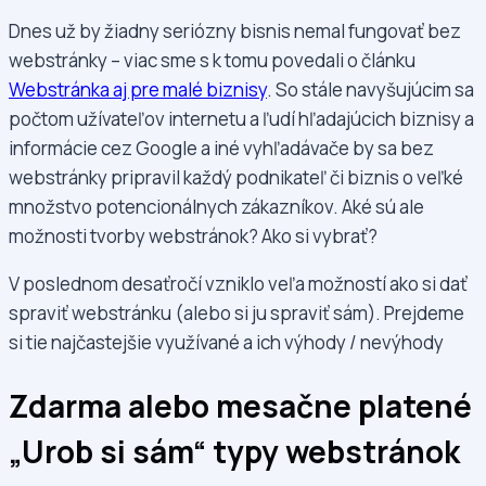
Dnes už by žiadny seriózny bisnis nemal fungovať bez
webstránky – viac sme s k tomu povedali o článku
Webstránka aj pre malé biznisy
. So stále navyšujúcim sa
počtom užívateľov internetu a ľudí hľadajúcich biznisy a
informácie cez Google a iné vyhľadávače by sa bez
webstránky pripravil každý podnikateľ či biznis o veľké
množstvo potencionálnych zákazníkov. Aké sú ale
možnosti tvorby webstránok? Ako si vybrať?
V poslednom desaťročí vzniklo veľa možností ako si dať
spraviť webstránku (alebo si ju spraviť sám). Prejdeme
si tie najčastejšie využívané a ich výhody / nevýhody
Zdarma alebo mesačne platené
„Urob si sám“ typy webstránok