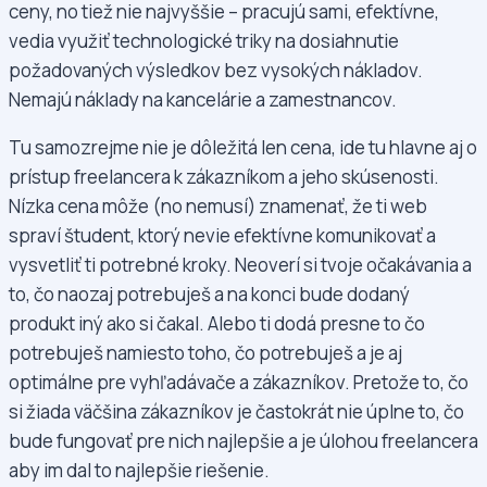
ceny, no tiež nie najvyššie – pracujú sami, efektívne,
vedia využiť technologické triky na dosiahnutie
požadovaných výsledkov bez vysokých nákladov.
Nemajú náklady na kancelárie a zamestnancov.
Tu samozrejme nie je dôležitá len cena, ide tu hlavne aj o
prístup freelancera k zákazníkom a jeho skúsenosti.
Nízka cena môže (no nemusí) znamenať, že ti web
spraví študent, ktorý nevie efektívne komunikovať a
vysvetliť ti potrebné kroky. Neoverí si tvoje očakávania a
to, čo naozaj potrebuješ a na konci bude dodaný
produkt iný ako si čakal. Alebo ti dodá presne to čo
potrebuješ namiesto toho, čo potrebuješ a je aj
optimálne pre vyhľadávače a zákazníkov. Pretože to, čo
si žiada väčšina zákazníkov je častokrát nie úplne to, čo
bude fungovať pre nich najlepšie a je úlohou freelancera
aby im dal to najlepšie riešenie.