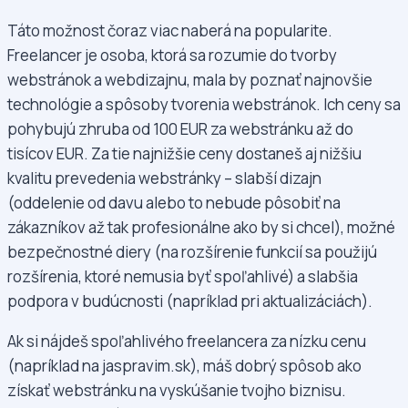
Táto možnost čoraz viac naberá na popularite.
Freelancer je osoba, ktorá sa rozumie do tvorby
webstránok a webdizajnu, mala by poznať najnovšie
technológie a spôsoby tvorenia webstránok. Ich ceny sa
pohybujú zhruba od 100 EUR za webstránku až do
tisícov EUR. Za tie najnižšie ceny dostaneš aj nižšiu
kvalitu prevedenia webstránky – slabší dizajn
(oddelenie od davu alebo to nebude pôsobiť na
zákazníkov až tak profesionálne ako by si chcel), možné
bezpečnostné diery (na rozšírenie funkcií sa použijú
rozšírenia, ktoré nemusia byť spoľahlivé) a slabšia
podpora v budúcnosti (napríklad pri aktualizáciách).
Ak si nájdeš spoľahlivého freelancera za nízku cenu
(napríklad na jaspravim.sk), máš dobrý spôsob ako
získať webstránku na vyskúšanie tvojho biznisu.