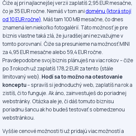
Čiže aj pri najlacnejšej verzii zaplatíš 2,95 EUR mesačne,
čo je 35 EUR ročne. Nemáš v tom ani
doménu (ktorá stojí
od 10 EUR ročne)
. Máš tam 100 MB mesačne, čo dnes
znamená len niekoľko fotogalérií. Táto možnosť je pre
biznis vlastne taká zlá, že ju radšej ani nezvažujme v
tomto porovnaní. Čiže sa presunieme na možnosť MINI
za 4,95 EUR mesačne alebo 59,4 EUR ročne.
Pravdepodobne svoj biznis plánuješ na viac rokov – čiže
po 3 rokoch už zaplatíš 178,2 EUR za tento (stále
limitovaný web).
Hodí sa to možno na otestovanie
konceptu
– spravíš si jednoduchý web, zaplatíš na rok a
zistíš, či to funguje. Ak áno, zainvestuješ do poriadnej
webstránky. Otázka ale je, či dáš tomuto biznisu
poriadnu šancu ak ho budeš testovať s obmedzenou
webstránkou.
Vyššie cenové možnosti ti už pridajú viac možností a