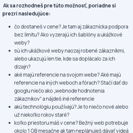
Ak sa rozhodneš pre túto možnosť, poriadne si
prezri nasledujúce:
čo dostaneš v cene? Je tam aj zákaznícka podpora
bez limitu? Ako vyzerajú ich šablóny a ukážkové
weby?
sú ich ukážkové weby naozaj robené zákazníkmi,
alebo ukazujú len tie, kde sa doplácalo za ich
dizajn?
aké majú referencie na svojom webe? Aké majú
referencie na iných weboch a fórach? Stačí dať do
googlu niečo ako „webnode hodnotenia
zákaznikov“ a nájdeš iné referencie
akú technológiu používajú? Je to niečo nové alebo
už niekoľko rokov staré?
koľko priestoru máš v cene? Bežný web potrebuje
okolo 1 GB mesačne ak tam neplánuješ dávať videá