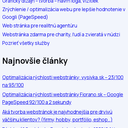
Grafický dizajn – tvorba – návrh loga, vizitiek
Zrýchlenie / optimalizácia webu pre lepšie hodnotenie v
Googli (PageSpeed)
Web stránka pre realitnú agentúru
Webstránka zdarma pre charity, ľudí a zvieratá v núdzi
Pozrieť všetky služby
Najnovšie články
Optimalizácia rýchlosti webstránky: vysivka.sk – 23/100
na 93/100
Optimalizácia rýchlosti webstránky Fiorano.sk – Google
PageSpeed 92/100 a 2 sekundy
Aká tvorba webstránok je najvhodnejšia pre drvivú
väčšinu klientov? (firmy, hobby, portfólio, eshop…)