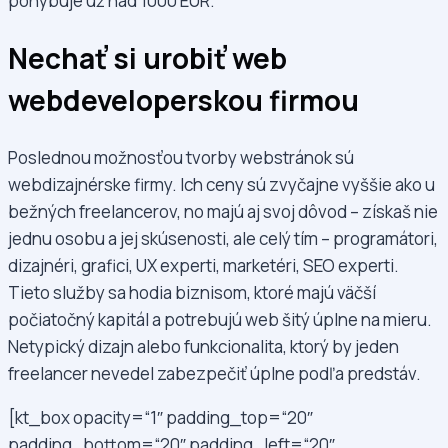
pohybuje už nad 1000 EUR.
Nechať si urobiť web
webdeveloperskou firmou
Poslednou možnosťou tvorby webstránok sú
webdizajnérske firmy. Ich ceny sú zvyčajne vyššie ako u
bežných freelancerov, no majú aj svoj dôvod – získaš nie
jednu osobu a jej skúsenosti, ale celý tím – programátori,
dizajnéri, grafici, UX experti, marketéri, SEO experti.
Tieto služby sa hodia biznisom, ktoré majú väčší
počiatočný kapitál a potrebujú web šitý úplne na mieru.
Netypický dizajn alebo funkcionalita, ktorý by jeden
freelancer nevedel zabezpečiť úplne podľa predstáv.
[kt_box opacity=“1″ padding_top=“20″
padding_bottom=“20″ padding_left=“20″