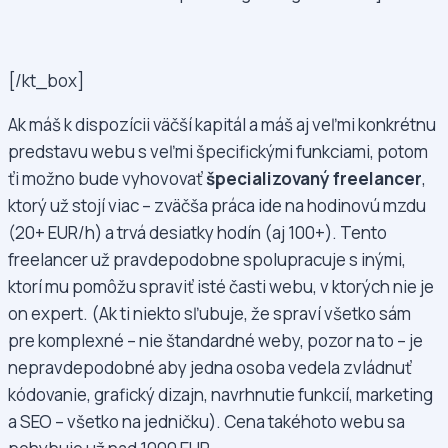
[/kt_box]
Ak máš k dispozícii väčší kapitál a máš aj veľmi konkrétnu
predstavu webu s veľmi špecifickými funkciami, potom
ťi možno bude vyhovovať
špecializovaný freelancer
,
ktorý už stojí viac – zväčša práca ide na hodinovú mzdu
(20+ EUR/h) a trvá desiatky hodín (aj 100+). Tento
freelancer už pravdepodobne spolupracuje s inými,
ktorí mu pomôžu spraviť isté časti webu, v ktorých nie je
on expert. (Ak ti niekto sľubuje, že spraví všetko sám
pre komplexné – nie štandardné weby, pozor na to – je
nepravdepodobné aby jedna osoba vedela zvládnuť
kódovanie, grafický dizajn, navrhnutie funkcií, marketing
a SEO – všetko na jedničku). Cena takéhoto webu sa