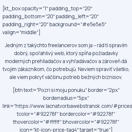
[kt_box opacity=“1″ padding_top=“20″
padding_bottom=“20″ padding_left=“20″
padding_right=“20″ background=“#e5e5e5″
valign=“middle“]
Jedným z takýchto freelancerov som ja – rád ti spravím
dobrý, spoľahlivý web, ktorý spĺňa požiadavky
moderných prehliadačov a vyhľadávačov a zároveň dá
tvojim zákazníkom, čo potrebujú. Neviem spraviť všetko,
ale viem pokryť väčšinu potrieb bežných biznisov.
[btn text=“Pozri si moju ponuku“ border=“2px“
borderradius=“5px“
link=“https://www.lacnatvorbawebstranok.com/#prices
tcolor=“#92278f“ bordercolor=“#92278f“
thovercolor=“#ffffff“ bhovercolor=“#92278f“
icon=“kt-icon-price-tag4″ target=“true“]