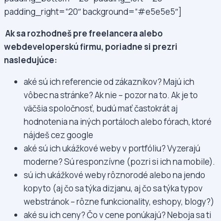
padding_right=“20″ background=“#e5e5e5″]
Ak sa rozhodneš pre freelancera alebo
webdeveloperskú firmu, poriadne si prezri
nasledujúce:
aké sú ich referencie od zákazníkov? Majú ich
vôbec na stránke? Ak nie – pozor na to. Ak je to
väčšia spoločnosť, budú mať častokrát aj
hodnotenia na iných portáloch alebo fórach, ktoré
nájdeš cez google
aké sú ich ukážkové weby v portfóliu? Vyzerajú
moderne? Sú responzívne (pozri si ich na mobile).
sú ich ukážkové weby rôznorodé alebo na jendo
kopyto (aj čo sa týka dizjanu, aj čo sa týka typov
webstránok – rôzne funkcionality, eshopy, blogy?)
aké su ich ceny? Čo v cene ponúkajú? Neboja sa ti