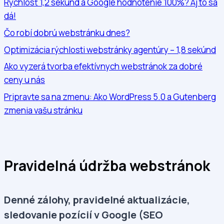
Rýchlosť 1,2 sekúnd a Google hodnotenie 100%? Aj to sa
dá!
Čo robí dobrú webstránku dnes?
Optimizácia rýchlosti webstránky agentúry – 1,8 sekúnd
Ako vyzerá tvorba efektívnych webstránok za dobré
ceny u nás
Pripravte sa na zmenu: Ako WordPress 5.0 a Gutenberg
zmenia vašu stránku
Pravidelná údržba webstránok
Denné zálohy, pravidelné aktualizácie,
sledovanie pozícií v Google (SEO